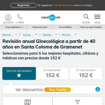
Regístrate
te regalamos
-5% de descuento
para tu compra
MI CUENTA
LLAMAR
BUSCAR
MENU
Especialidades
Videoconsulta
Chat Médico
Plan de salud Fidelity
Barcelona
Santa Coloma de Gramenet
Obstetricia y Ginecología
Revisión anual Ginecológica a partir de 40 años
Revisión anual Ginecológica a partir de 40
años en Santa Coloma de Gramenet
Seleccionamos para ti los mejores hospitales, clínicas y
médicos con precios desde 152 €
El más barato
El más cercano
Centros destacados
152 €
152 €
Ver descuentos
Plan Fidelity