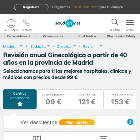
Regístrate
te regalamos
-5% de descuento
para tu compra
MI CUENTA
LLAMAR
BUSCAR
MENU
Especialidades
Videoconsulta
Chat Médico
Plan de salud Fidelity
Madrid
Todas las localidades
Obstetricia y Ginecología
Revisión anual Ginecológica a partir de 40 años
Revisión anual Ginecológica a partir de 40
años en la provincia de Madrid
Seleccionamos para ti los mejores hospitales, clínicas y
médicos con precios desde 99 €
Centros
El más barato
Cita rápida
El más cercano
destacados
99 €
121 €
153 €
Ver descuentos
Plan Fidelity