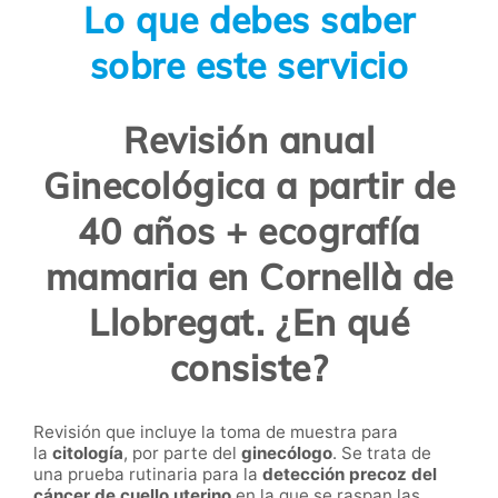
Lo que debes saber
sobre este servicio
Revisión anual
Ginecológica a partir de
40 años + ecografía
mamaria en Cornellà de
Llobregat. ¿En qué
consiste?
Revisión que incluye la toma de muestra para
la
citología
, por parte del
ginecólogo
. Se trata de
una prueba rutinaria para la
detección precoz del
cáncer de cuello uterino
en la que se raspan las