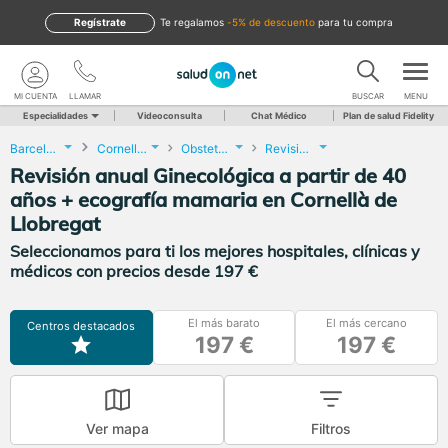
Regístrate
te regalamos
-5% de descuento
para tu compra
MI CUENTA
LLAMAR
BUSCAR
MENU
Especialidades
Videoconsulta
Chat Médico
Plan de salud Fidelity
Barcelona
Cornellà de Llobregat
Obstetricia y Ginecología
Revisión anual Ginecológica a partir de 40 años + ecografía mamaria
Revisión anual Ginecológica a partir de 40
años + ecografía mamaria en Cornellà de
Llobregat
Seleccionamos para ti los mejores hospitales, clínicas y
médicos con precios desde 197 €
El más barato
El más cercano
Centros destacados
197 €
197 €
Ver mapa
Filtros