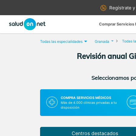
Regístrate y
Comprar Servicios
Todas la
Todas las especialidades
Granada
Revisión anual G
Seleccionamos par
COMPRA SERVICIOS MÉDICOS
Más de 4.000 clínicas privadas a tu
disposición
Centros destacados