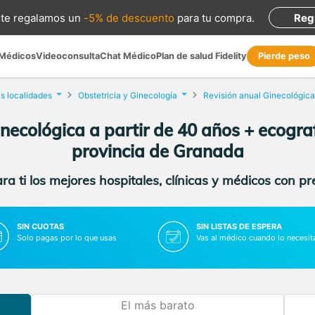
te regalamos
un
-5% de descuento
para tu compra
.
Reg
 Médicos
Videoconsulta
Chat Médico
Plan de salud Fidelity
Pierde peso
s localidades
Obstetricia y Ginecología
inecológica a partir de 40 años + ecogra
provincia de Granada
a ti los mejores hospitales, clínicas y médicos con p
SIN CUOTAS
SIN LISTAS DE ESPERA
Solo pagas por lo que usas
Vas al médico cuando lo necesit
El más barato