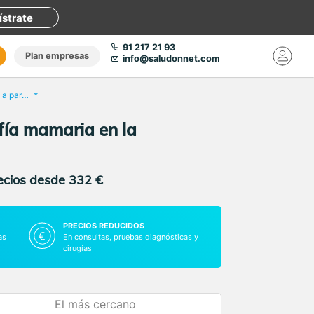
ístrate
91 217 21 93
Plan empresas
info@saludonnet.com
Revisión anual Ginecológica a partir de 40 años + ecografía mamaria
fía mamaria en la
recios desde 332 €
PRECIOS REDUCIDOS
as
En consultas, pruebas diagnósticas y
cirugías
El más cercano