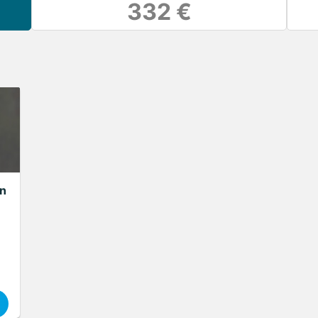
332 €
€
n