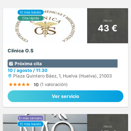
PRECIO
43 €
Clínica O.S
Próxima cita
10
/
agosto
/
11:30
Plaza Quintero Báez, 1, Huelva (Huelva), 21003
(1 valoración)
10
Ver servicio
PRECIO