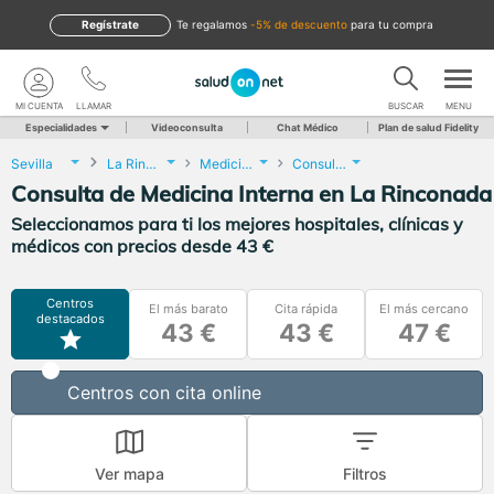
Regístrate
te regalamos
-5% de descuento
para tu compra
MI CUENTA
LLAMAR
BUSCAR
MENU
Especialidades
Videoconsulta
Chat Médico
Plan de salud Fidelity
Sevilla
La Rinconada
Medicina Interna
Consulta de Medicina Interna
Consulta de Medicina Interna en La Rinconada
Seleccionamos para ti los mejores hospitales, clínicas y
médicos con precios desde 43 €
Centros
El más barato
Cita rápida
El más cercano
destacados
43 €
43 €
47 €
Centros con cita online
Ver mapa
Filtros