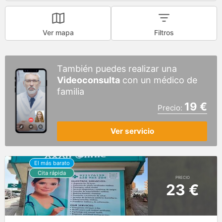
Ver mapa
Filtros
También puedes realizar una
Videoconsulta
con un médico de
familia
19 €
Precio:
Ver servicio
PRECIO
23 €