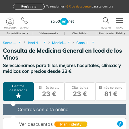
Regístrate
te regalamos
-5% de descuento
para tu compra
MI CUENTA
LLAMAR
BUSCAR
MENU
Especialidades
Videoconsulta
Chat Médico
Plan de salud Fidelity
Santa Cruz de Tenerife
Icod de los Vinos
Medicina General
Consulta de Medicina General
Consulta de Medicina General en Icod de los
Vinos
Seleccionamos para ti los mejores hospitales, clínicas y
médicos con precios desde 23 €
Centros
El más barato
Cita rápida
El más cercano
destacados
23 €
23 €
81 €
Centros con cita online
Ver descuentos
Plan Fidelity