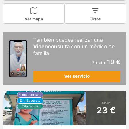
Ver mapa
Filtros
También puedes realizar una
Videoconsulta
con un médico de
familia
19 €
Precio:
Ver servicio
PRECIO
23 €