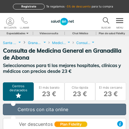
Regístrate
te regalamos
-5% de descuento
para tu compra
MI CUENTA
LLAMAR
BUSCAR
MENU
Especialidades
Videoconsulta
Chat Médico
Plan de salud Fidelity
Santa Cruz de Tenerife
Granadilla de Abona
Medicina General
Consulta de Medicina General
Consulta de Medicina General en Granadilla
de Abona
Seleccionamos para ti los mejores hospitales, clínicas y
médicos con precios desde 23 €
Centros
El más barato
Cita rápida
El más cercano
destacados
23 €
23 €
23 €
Centros con cita online
Ver descuentos
Plan Fidelity