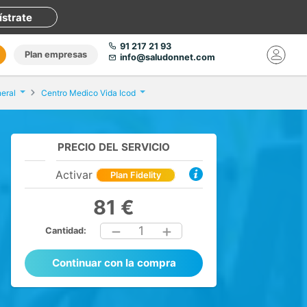
ístrate
91 217 21 93
Plan empresas
info@saludonnet.com
eral
Centro Medico Vida Icod
PRECIO DEL SERVICIO
Activar
Plan Fidelity
81 €
1
Cantidad:
Continuar con la compra