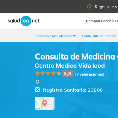
Regístrate y
Comprar Servicios
Todas las especialidades
Santa Cruz de Tenerife
Consulta de Medicina
Centro Medico Vida Icod
8,9
(7 valoraciones)
Avenida 25 de Abril, 74, Icod de
Registro Sanitario: 23800