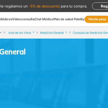
te regalamos
un
-5% de descuento
para tu compra
.
Reg
 Médicos
Videoconsulta
Chat Médico
Plan de salud Fidelity
Pierde peso
Icod de los Vinos
Medicina General
Consulta de Medicina Gen
 General
 los Vinos (Santa Cruz de Tenerife)