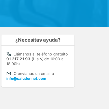
¿Necesitas ayuda?
Llámanos al teléfono gratuito
91 217 21 93
(L a V, de 10:00 a
18:00h)
O envíanos un email a
info@saludonnet.com