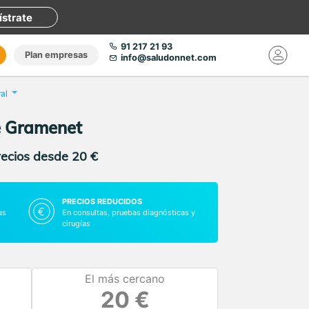
ístrate
91 217 21 93
Plan empresas
info@saludonnet.com
al
e Gramenet
recios desde 20 €
PRECIOS REDUCIDOS
as
En consultas, pruebas diagnósticas y
cirugías
El más cercano
20 €