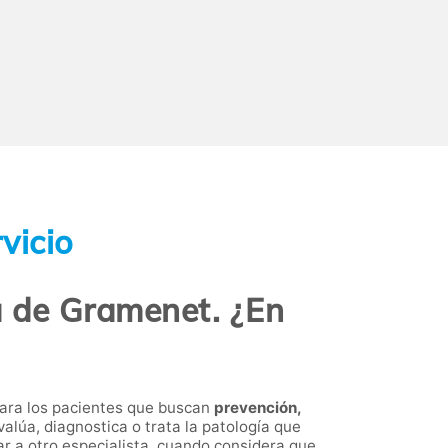
vicio
a de Gramenet. ¿En
ara los pacientes que buscan
prevención,
valúa, diagnostica o trata la patología que
r a otro especialista, cuando considera que