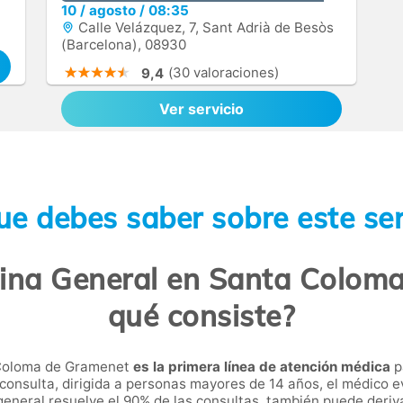
10
/
agosto
/
08:35
Calle Velázquez, 7, Sant Adrià de Besòs
(Barcelona), 08930
(30 valoraciones)
9,4
Ver servicio
ue debes saber sobre este ser
ina General en Santa Colom
qué consiste?
 Coloma de Gramenet
es la primera línea de atención médica
p
 consulta, dirigida a personas mayores de 14 años, el médico e
eneral resuelve el 90% de las consultas, también puede deriva