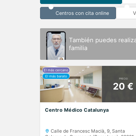
Centros con cita online
V
También puedes realiz
familia
PRECIO
20 €
Centro Médico Catalunya
Calle de Francesc Macià, 9, Santa