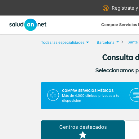
Regístrate y
Comprar Servicios
Santa
Todas las especialidades
Barcelona
Consulta 
Seleccionamos pa
COMPRA SERVICIOS MÉDICOS
Más de 4.000 clínicas privadas a tu
disposición
Centros destacados