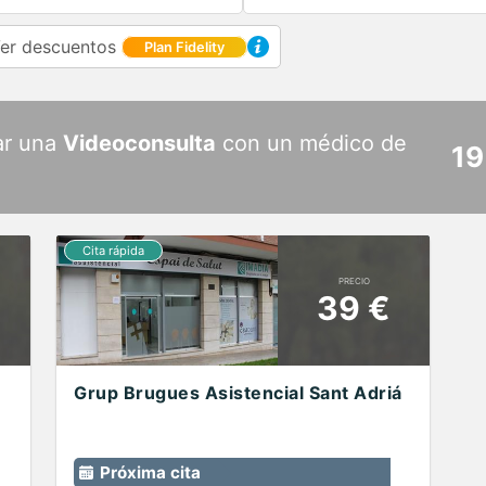
er descuentos
Plan Fidelity
ar una
Videoconsulta
con un médico de
19
PRECIO
39 €
Grup Brugues Asistencial Sant Adriá
Próxima cita