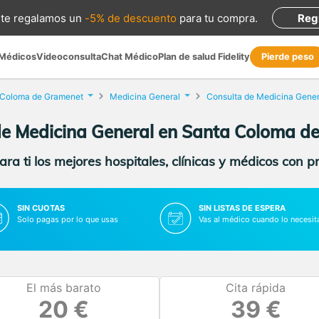
te regalamos
un
-5% de descuento
para tu compra
.
Reg
 Médicos
Videoconsulta
Chat Médico
Plan de salud Fidelity
Pierde peso
 Coloma de Gramenet
Medicina General
Consulta de Medicina Gener
de Medicina General en Santa Coloma d
ra ti los mejores hospitales, clínicas y médicos con p
SIN CUOTAS
SIN LISTAS DE ESPERA
Solo pagas por lo que usas
Vas al médico cuando lo necesit
El más barato
Cita rápida
20 €
39 €