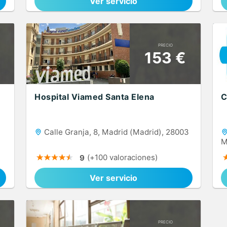
Ver servicio
PRECIO
153 €
Hospital Viamed Santa Elena
C
Calle Granja, 8, Madrid (Madrid), 28003
M
(+100 valoraciones)
9
Ver servicio
PRECIO