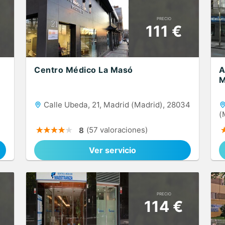
PRECIO
111 €
Centro Médico La Masó
A
M
Calle Ubeda, 21, Madrid (Madrid), 28034
(
(57 valoraciones)
8
Ver servicio
PRECIO
114 €