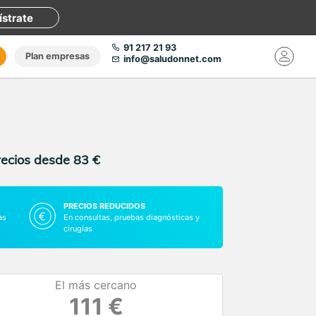
ístrate
91 217 21 93
Plan empresas
info@saludonnet.com
recios desde 83 €
PRECIOS REDUCIDOS
as
En consultas, pruebas diagnósticas y
cirugías
El más cercano
111 €