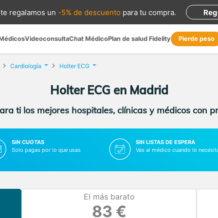
te regalamos
un
-5% de descuento
para tu compra
.
Reg
 Médicos
Videoconsulta
Chat Médico
Plan de salud Fidelity
Pierde peso
Cardiología
Holter ECG
Holter ECG en Madrid
ra ti los mejores hospitales, clínicas y médicos con p
SIN CUOTAS
SIN LISTAS DE ESPERA
Solo pagas por lo que usas
Vas al médico cuando lo necesit
El más barato
83 €