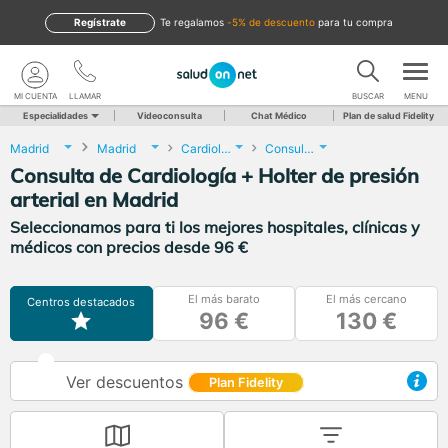
Regístrate
te regalamos
-5% de descuento
para tu compra
MI CUENTA
LLAMAR
BUSCAR
MENU
Especialidades
Videoconsulta
Chat Médico
Plan de salud Fidelity
Madrid
Madrid
Cardiología
Consulta de Cardiología + Holter de presión arterial
Consulta de Cardiología + Holter de presión
arterial en Madrid
Seleccionamos para ti los mejores hospitales, clínicas y
médicos con precios desde 96 €
El más barato
El más cercano
Centros destacados
96 €
130 €
Ver descuentos
Plan Fidelity