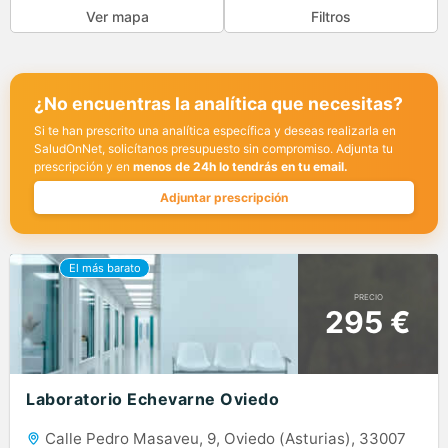
Ver mapa
Filtros
¿No encuentras la analítica que necesitas?
Si te han prescrito una analítica específica y deseas realizarla en
SaludOnNet, solicítanos presupuesto sin compromiso. Adjunta tu
prescripción y en
menos de 24h lo tendrás en tu email.
Adjuntar prescripción
PRECIO
295 €
Laboratorio Echevarne Oviedo
Calle Pedro Masaveu, 9, Oviedo (Asturias), 33007