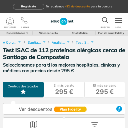
Regístrate
te regalamos
-5% de descuento
para tu compra
MI CUENTA
LLAMAR
BUSCAR
MENU
Especialidades
Videoconsulta
Chat Médico
Plan de salud Fidelity
A Coruña
Santiago de Compostela
Análisis Clínicos
Test ISAC de 112 proteínas alérgicas
Test ISAC de 112 proteínas alérgicas cerca de
Santiago de Compostela
Seleccionamos para ti los mejores hospitales, clínicas y
médicos con precios desde 295 €
El más barato
El más cercano
Centros destacados
295 €
295 €
Ver descuentos
Plan Fidelity