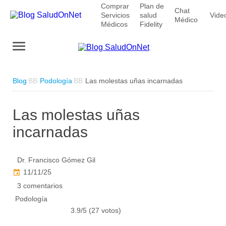
Comprar
Plan de
Chat
Servicios
salud
Vide
Médico
Médicos
Fidelity
Blog
Podología
Las molestas uñas incarnadas
Las molestas uñas
incarnadas
Dr. Francisco Gómez Gil
11/11/25
3 comentarios
Podología
3.9/5 (27 votos)