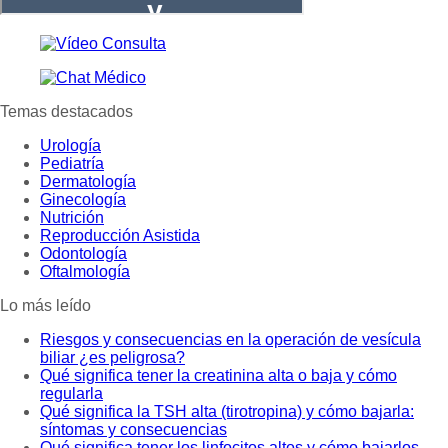
Temas destacados
Urología
Pediatría
Dermatología
Ginecología
Nutrición
Reproducción Asistida
Odontología
Oftalmología
Lo más leído
Riesgos y consecuencias en la operación de vesícula
biliar ¿es peligrosa?
Qué significa tener la creatinina alta o baja y cómo
regularla
Qué significa la TSH alta (tirotropina) y cómo bajarla:
síntomas y consecuencias
Qué significa tener los linfocitos altos y cómo bajarlos