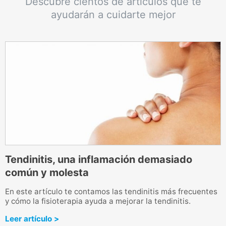
Descubre cientos de artículos que te
ayudarán a cuidarte mejor
a
Tendinitis, una inflamación demasiado
K
común y molesta
L
q
a
En este artículo te contamos las tendinitis más frecuentes
m
y cómo la fisioterapia ayuda a mejorar la tendinitis.
L
Leer artículo >