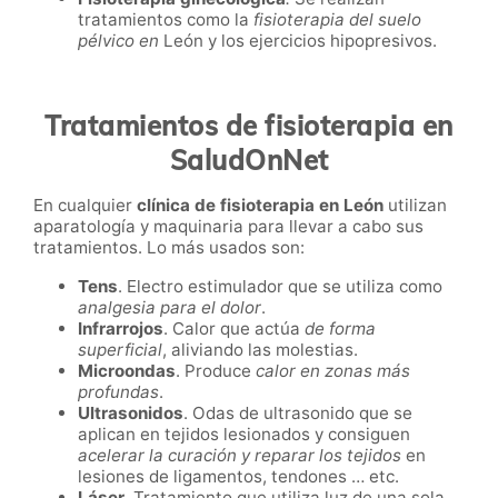
tratamientos como la
fisioterapia del suelo
pélvico en
León
y los ejercicios hipopresivos.
Tratamientos de fisioterapia en
SaludOnNet
En cualquier
clínica de fisioterapia en
León
utilizan
aparatología y maquinaria para llevar a cabo sus
tratamientos. Lo más usados son:
Tens
. Electro estimulador que se utiliza como
analgesia para el dolor
.
Infrarrojos
. Calor que actúa
de forma
superficial
, aliviando las molestias.
Microondas
. Produce
calor en zonas más
profundas
.
Ultrasonidos
. Odas de ultrasonido que se
aplican en tejidos lesionados y consiguen
acelerar la curación y reparar los tejidos
en
lesiones de ligamentos, tendones … etc
.
Láser
. T
ratamiento que utiliza luz de una sola