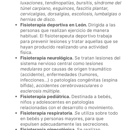
luxaciones
,
tendinopatías, bursitis
,
s
índrome del
túnel carpiano, esguinces, fascitis plantar,
cervicalgias, dorsalgias, escoliosis, lumbalgias o
hernias de disco.
Fisioterapia deportiva en
León
.
Dirigida a las
personas que realizan ejercicio de manera
habitual. El fisioterapeuta deportivo trabaja
para prevenir lesiones y tratar aquellas que se
hayan producido realizando una actividad
física.
Fisioterapia neurológica.
Se tratan lesiones del
sistema nervioso central como l
esiones
medulares
por causas de origen traumático
(accidente), enfermedades (tumores,
infecciones…) o patologías congénitas (espina
bífida),
accidentes cerebrovasculares o
esclerosis múltiple.
Fisioterapia pediátrica.
Destinada a bebés,
niños y adolescentes en patologías
relacionadas con el desarrollo o movimiento.
Fisioterapia respiratoria
. S
e utiliza sobre todo
en bebés y personas mayores, para que
expulsen adecuadamente las secreciones.
Fisioterapia ginecológica
.
Se realizan