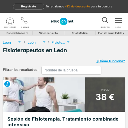
Regístrate
te regalamos
-5% de descuento
para tu compra
MI CUENTA
LLAMAR
BUSCAR
MENU
Especialidades
Videoconsulta
Chat Médico
Plan de salud Fidelity
León
León
Fisioterapia
Fisioterapeutas en León
¿Cómo funciona?
Filtrar los resultados:
PRECIO
38 €
Sesión de Fisioterapia. Tratamiento combinado
intensivo