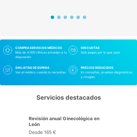
COMPRA SERVICIOS MÉDICOS
SIN CUOTAS
Más de 4.000 clínicas privadas a tu
Solo pagas por lo que usas
disposición
SIN LISTAS DE ESPERA
PRECIOS REDUCIDOS
Vas al médico cuando lo necesitas
En consultas, pruebas diagnósticas
y cirugías
Servicios destacados
Analisis de la pisada+ Plantilla en
León
Desde 179 €