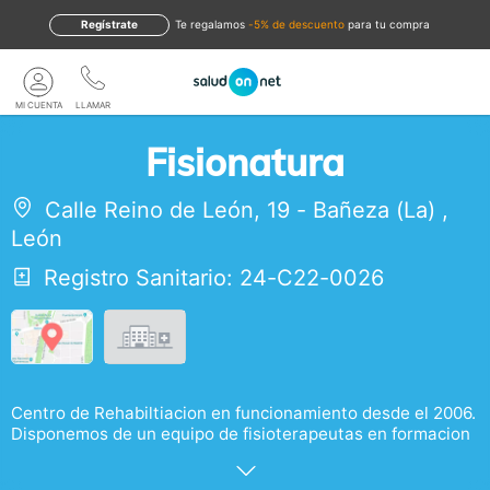
Regístrate
te regalamos
-5% de descuento
para tu compra
MI CUENTA
LLAMAR
Fisionatura
Calle Reino de León, 19
-
Bañeza (La)
,
León
Registro Sanitario: 24-C22-0026
Centro de Rehabiltiacion en funcionamiento desde el 2006.
Disponemos de un equipo de fisioterapeutas en formacion
continua y con diferentes especialidades fisioterapeuticas(
Suelo pelvico y obstetricia, Drenaje linfatico y vendaje