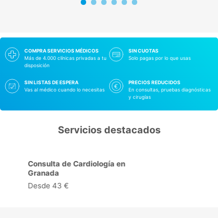
COMPRA SERVICIOS MÉDICOS
SIN CUOTAS
Más de 4.000 clínicas privadas a tu
Solo pagas por lo que usas
disposición
SIN LISTAS DE ESPERA
PRECIOS REDUCIDOS
Vas al médico cuando lo necesitas
En consultas, pruebas diagnósticas
y cirugías
Servicios destacados
Ecocardiograma + Doppler Color
en Granada
Desde 50 €