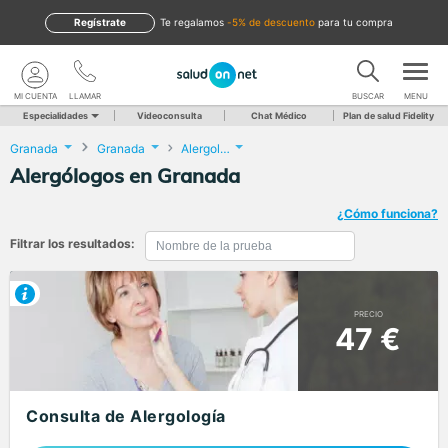
Regístrate
te regalamos
-5% de descuento
para tu compra
MI CUENTA
LLAMAR
BUSCAR
MENU
Especialidades
Videoconsulta
Chat Médico
Plan de salud Fidelity
Granada
Granada
Alergología
Alergólogos en Granada
¿Cómo funciona?
Filtrar los resultados:
PRECIO
47 €
Consulta de Alergología