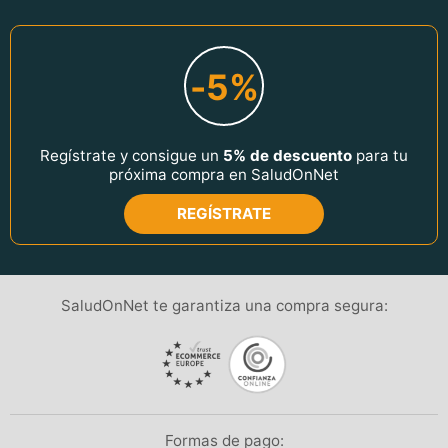
-5%
Regístrate y consigue un
5% de descuento
para tu
próxima compra en SaludOnNet
REGÍSTRATE
SaludOnNet te garantiza una compra segura:
Formas de pago: