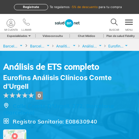
Regístrate
te regalamos
-5% de descuento
para tu compra
MI CUENTA
LLAMAR
BUSCAR
MENU
Especialidades
Videoconsulta
Chat Médico
Plan de salud Fidelity
Barcelona
Barcelona
Analíticas y Genética
Análisis de ETS completo
Eurofins Análisis Clínicos Comte d'Urgell
Análisis de ETS completo
Eurofins Análisis Clínicos Comte
d'Urgell
0
Calle Comte D'Urgell, 272, Barcelona
(Barcelona)
Registro Sanitario: E08630940