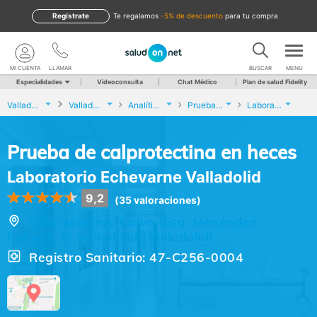
Regístrate
te regalamos
-5% de descuento
para tu compra
MI CUENTA
LLAMAR
BUSCAR
MENU
Especialidades
Videoconsulta
Chat Médico
Plan de salud Fidelity
Valladolid
Valladolid
Analíticas y Genética
Prueba de calprotectina en heces
Laboratorio Echevarne Valladolid
Prueba de calprotectina en heces
Laboratorio Echevarne Valladolid
9,2
(35 valoraciones)
Calle Montero Calvo (Esq. Menéndez
Pelayo), 8, Valladolid (Valladolid)
Registro Sanitario: 47-C256-0004