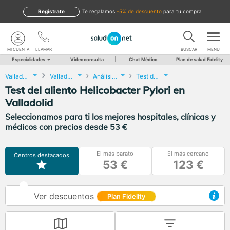
Regístrate
te regalamos
-5% de descuento
para tu compra
MI CUENTA
LLAMAR
BUSCAR
MENU
Especialidades
Videoconsulta
Chat Médico
Plan de salud Fidelity
Valladolid
Valladolid
Análisis Clínicos
Test del aliento Helicobacter Pylori
Test del aliento Helicobacter Pylori en
Valladolid
Seleccionamos para ti los mejores hospitales, clínicas y
médicos con precios desde 53 €
El más barato
El más cercano
Centros destacados
53 €
123 €
Ver descuentos
Plan Fidelity