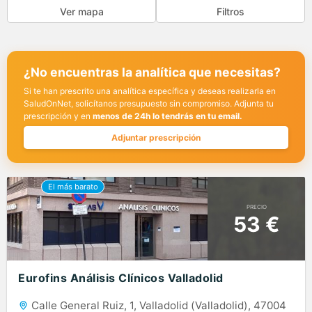
Ver mapa
Filtros
¿No encuentras la analítica que necesitas?
Si te han prescrito una analítica específica y deseas realizarla en
SaludOnNet, solicítanos presupuesto sin compromiso. Adjunta tu
prescripción y en
menos de 24h lo tendrás en tu email.
Adjuntar prescripción
PRECIO
53 €
Eurofins Análisis Clínicos Valladolid
Calle General Ruiz, 1, Valladolid (Valladolid), 47004