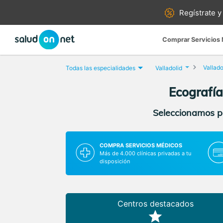
Regístrate y
Comprar Servicios
Vallado
Todas las especialidades
Valladolid
Ecografía
Seleccionamos pa
COMPRA SERVICIOS MÉDICOS
Más de 4.000 clínicas privadas a tu
disposición
Centros destacados