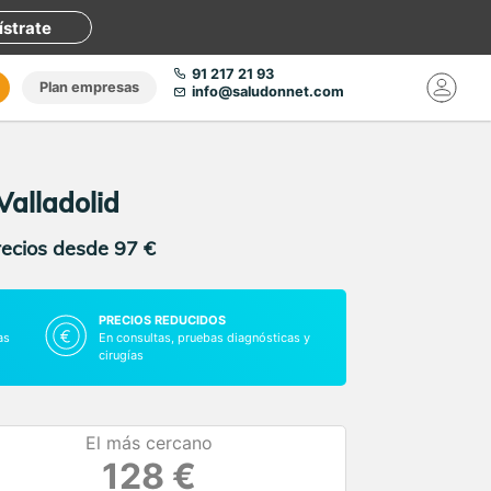
ístrate
91 217 21 93
Plan empresas
info@saludonnet.com
Valladolid
recios desde 97 €
PRECIOS REDUCIDOS
as
En consultas, pruebas diagnósticas y
cirugías
El más cercano
128 €