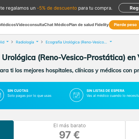
te regalamos
un
-5% de descuento
para tu compra
.
Reg
 Médicos
Videoconsulta
Chat Médico
Plan de salud Fidelity
Pierde peso
lid
Radiología
Ecografía Urológica (Reno-Vesico-Prostática)
 Urológica (Reno-Vesico-Prostática) en 
ra ti los mejores hospitales, clínicas y médicos con p
SIN CUOTAS
SIN LISTAS DE ESPERA
Solo pagas por lo que usas
Vas al médico cuando lo necesit
El más barato
97 €