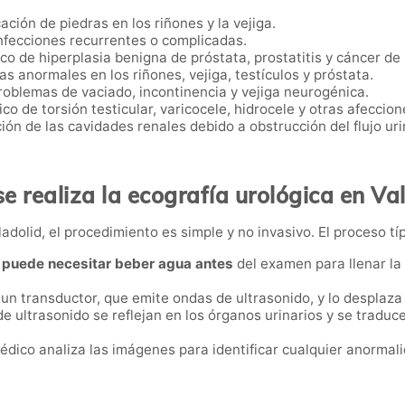
icación de piedras en los riñones y la vejiga.
infecciones recurrentes o complicadas.
ico de hiperplasia benigna de próstata, prostatitis y cáncer de
s anormales en los riñones, vejiga, testículos y próstata.
roblemas de vaciado, incontinencia y vejiga neurogénica.
ico de torsión testicular, varicocele, hidrocele y otras afeccio
ción de las cavidades renales debido a obstrucción del flujo uri
e realiza la ecografía urológica en Val
adolid, el procedimiento es simple y no invasivo. El proceso típ
e
puede necesitar beber agua antes
del examen para llenar la v
a un transductor, que emite ondas de ultrasonido, y lo desplaza
de ultrasonido se reflejan en los órganos urinarios y se tradu
médico analiza las imágenes para identificar cualquier anormali