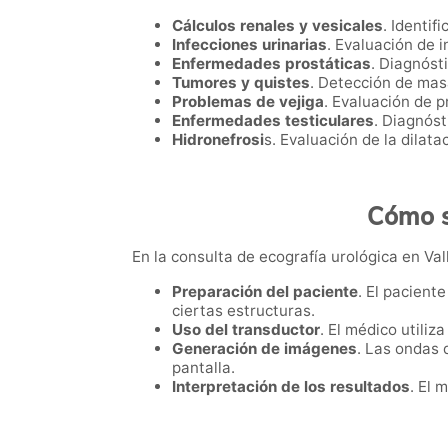
Cálculos renales y vesicales
. Identif
Infecciones urinarias
. Evaluación de 
Enfermedades prostáticas
. Diagnóst
Tumores y quistes
. Detección de masa
Problemas de vejiga
. Evaluación de p
Enfermedades testiculares
. Diagnóst
Hidronefrosi
s. Evaluación de la dilata
Cómo s
En la consulta de ecografía urológica en Vall
Preparación del paciente
. El pacient
ciertas estructuras.
Uso del transductor
. El médico utiliz
Generación de imágenes
. Las ondas 
pantalla.
Interpretación de los resultados
. El 