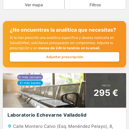
Ver mapa
Filtros
¿No encuentras la analítica que necesitas?
Si te han prescrito una analítica específica y deseas realizarla en
SaludOnNet, solicítanos presupuesto sin compromiso. Adjunta tu
prescripción y en
menos de 24h lo tendrás en tu email.
Adjuntar prescripción
PRECIO
295 €
Laboratorio Echevarne Valladolid
Calle Montero Calvo (Esq. Menéndez Pelayo), 8,