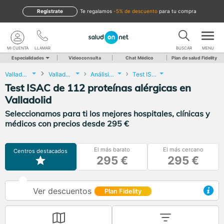
Regístrate
te regalamos
-5% de descuento
para tu compra
MI CUENTA
LLAMAR
BUSCAR
MENU
Especialidades
Videoconsulta
Chat Médico
Plan de salud Fidelity
Valladolid
Valladolid
Análisis Clínicos
Test ISAC de 112 proteínas alérgicas
Test ISAC de 112 proteínas alérgicas en
Valladolid
Seleccionamos para ti los mejores hospitales, clínicas y
médicos con precios desde 295 €
El más barato
El más cercano
Centros destacados
295 €
295 €
Ver descuentos
Plan Fidelity