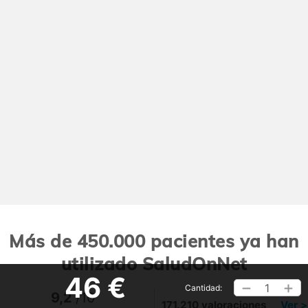
Más de 450.000 pacientes ya han
utilizado SaludOnNet
46 €
1
Cantidad:
9,2
/10
171.210 valoraciones
Ver >