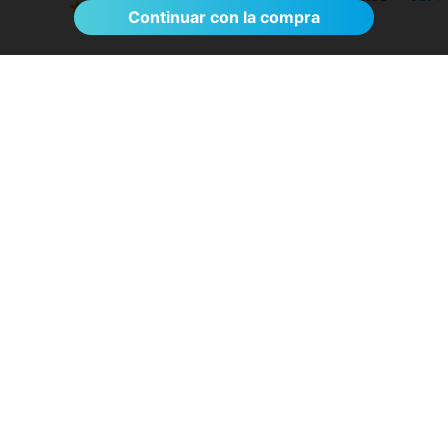
Continuar con la compra
Ofrecen los mejores servicios médicos y la
atención al cliente es impecable.
- Inmaculada G.
29/07/2026
Servicios destacados