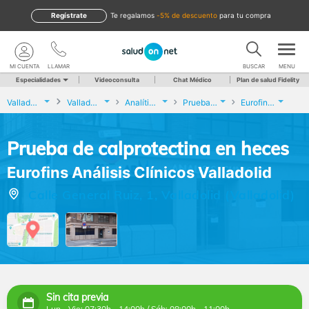
Regístrate
te regalamos
-5% de descuento
para tu compra
MI CUENTA
LLAMAR
BUSCAR
MENU
Especialidades
Videoconsulta
Chat Médico
Plan de salud Fidelity
Valladolid
Valladolid
Analíticas y Genética
Prueba de calprotectina en heces
Eurofins Análisis Clínicos Valladolid
Prueba de calprotectina en heces
Eurofins Análisis Clínicos Valladolid
Calle General Ruiz, 1, Valladolid (Valladolid)
Sin cita previa
Lun - Vie: 07:30h - 14:00h / Sáb: 08:00h - 11:00h