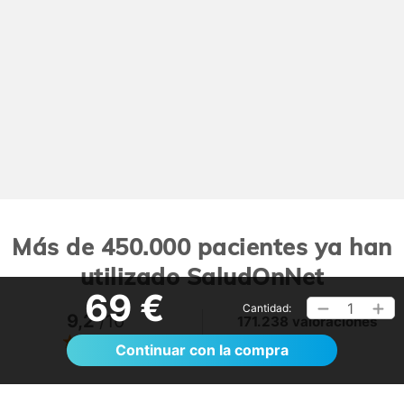
Más de 450.000 pacientes ya han
utilizado SaludOnNet
69 €
1
Cantidad:
9,2
/10
171.238 valoraciones
Ver >
Continuar con la compra