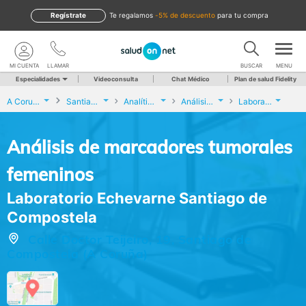
Regístrate
te regalamos
-5% de descuento
para tu compra
MI CUENTA
LLAMAR
BUSCAR
MENU
Especialidades
Videoconsulta
Chat Médico
Plan de salud Fidelity
A Coruña
Santiago de Compostela
Analíticas y Genética
Análisis de marcadores tumorales femeninos
Laboratorio Echevarne Santiago de Compostela
Análisis de marcadores tumorales
femeninos
Laboratorio Echevarne Santiago de
Compostela
Calle Doctor Teijeiro, 19, Santiago de
Compostela (A Coruña)