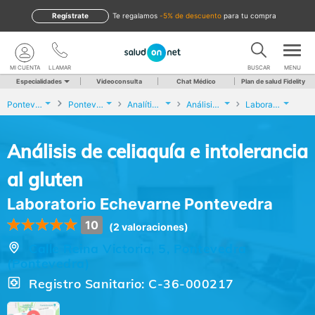
Regístrate
te regalamos
-5% de descuento
para tu compra
MI CUENTA
LLAMAR
BUSCAR
MENU
Especialidades
Videoconsulta
Chat Médico
Plan de salud Fidelity
Pontevedra
Pontevedra
Analíticas y Genética
Análisis de celiaquía e intolerancia al gluten
Laboratorio Echevarne Pontevedra
Análisis de celiaquía e intolerancia
al gluten
Laboratorio Echevarne Pontevedra
10
(2 valoraciones)
Calle Reina Victoria, 5, Pontevedra
(Pontevedra)
Registro Sanitario: C-36-000217