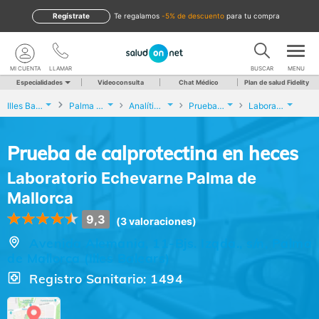
Regístrate
te regalamos
-5% de descuento
para tu compra
MI CUENTA
LLAMAR
BUSCAR
MENU
Especialidades
Videoconsulta
Chat Médico
Plan de salud Fidelity
Illes Balears
Palma de Mallorca
Analíticas y Genética
Prueba de calprotectina en heces
Laboratorio Echevarne Palma de Mallorca
Prueba de calprotectina en heces
Laboratorio Echevarne Palma de
Mallorca
9,3
(3 valoraciones)
Avenida Alemania, 11-Bjs. Izqda., s/n, Palma
de Mallorca (Illes Balears)
Registro Sanitario: 1494