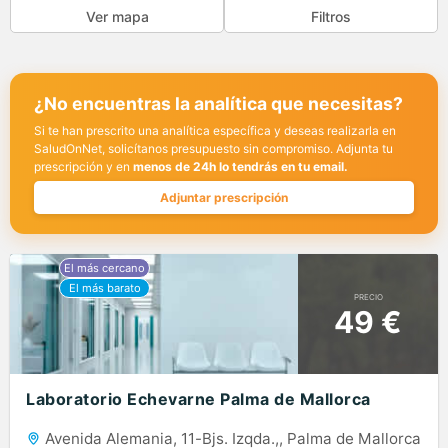
Ver mapa
Filtros
¿No encuentras la analítica que necesitas?
Si te han prescrito una analítica específica y deseas realizarla en
SaludOnNet, solicítanos presupuesto sin compromiso. Adjunta tu
prescripción y en
menos de 24h lo tendrás en tu email.
Adjuntar prescripción
PRECIO
49 €
Laboratorio Echevarne Palma de Mallorca
Avenida Alemania, 11-Bjs. Izqda.,, Palma de Mallorca