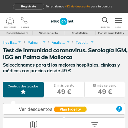
Regístrate
te regalamos
-5% de descuento
para tu compra
MI CUENTA
LLAMAR
BUSCAR
MENU
Especialidades
Videoconsulta
Chat Médico
Plan de salud Fidelity
Illes Balears
Palma de Mallorca
Análisis Clínicos
Test de inmunidad coronavirus. Serología IGM, IGG
Test de inmunidad coronavirus. Serología IGM,
IGG en Palma de Mallorca
Seleccionamos para ti los mejores hospitales, clínicas y
médicos con precios desde 49 €
El más barato
El más cercano
Centros destacados
49 €
49 €
Ver descuentos
Plan Fidelity