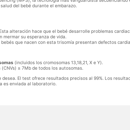
quencing (MPS), la tecnología más vanguardista secuenciand
a salud del bebé durante el embarazo.
 Esta alteración hace que el bebé desarrolle problemas cardia
n mermar su esperanza de vida.
s bebés que nacen con esta trisomía presentan defectos cardi
osomas
(incluidos los cromosomas 13,18,21, X e Y).
s
(CNVs) ≥ 7Mb de todos los autosomas.
se desea. El test ofrece resultados precisos al 99%. Los resu
a es enviada al laboratorio.