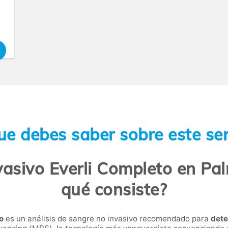
ue debes saber sobre este ser
vasivo Everli Completo en Pa
qué consiste?
o
es un análisis de sangre no invasivo recomendado para
dete