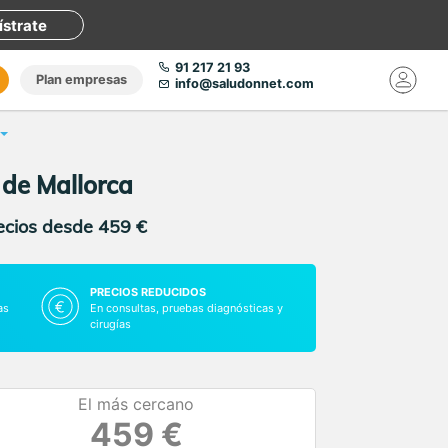
ístrate
91 217 21 93
Plan empresas
info@saludonnet.com
 de Mallorca
recios desde 459 €
PRECIOS REDUCIDOS
as
En consultas, pruebas diagnósticas y
cirugías
El más cercano
459 €