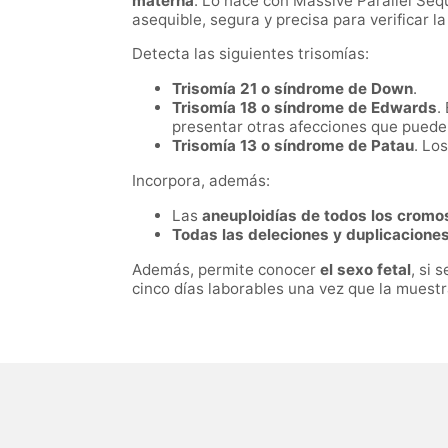
materna
. Lo hace con Massive Parallel Se
asequible, segura y precisa para verificar l
Detecta las siguientes trisomías:
Trisomía 21 o síndrome de Down
.
Trisomía 18 o síndrome de Edwards
.
presentar otras afecciones que puede
Trisomía 13 o síndrome de Patau
. Lo
Incorpora, además:
Las
aneuploidías de todos los crom
Todas las deleciones y duplicacione
Además, permite conocer
el sexo fetal
, si 
cinco días laborables una vez que la muestr