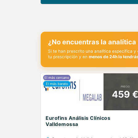
¿No encuentras la analítica
Si te han prescrito una analítica específica 
tu prescripción y en
menos de 24h lo tendrás
PRECIO
459 
Eurofins Análisis Clínicos
Valldemossa