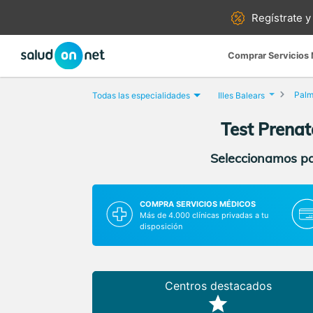
Regístrate y
Comprar Servicios
Palm
Todas las especialidades
Illes Balears
Test Prenat
Seleccionamos par
COMPRA SERVICIOS MÉDICOS
Más de 4.000 clínicas privadas a tu
disposición
Centros destacados