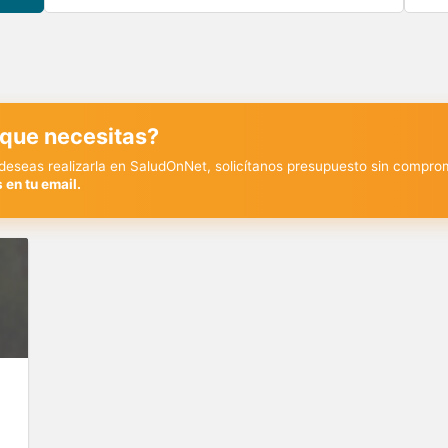
 que necesitas?
y deseas realizarla en SaludOnNet, solicítanos presupuesto sin compro
 en tu email.
€