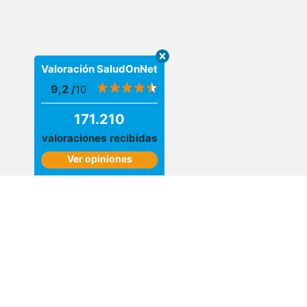
Valoración SaludOnNet
9,2
/
10
171.210
valoraciones recibidas
Ver opiniones