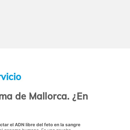
vicio
lma de Mallorca. ¿En
ctar el ADN libre del feto en la sangre