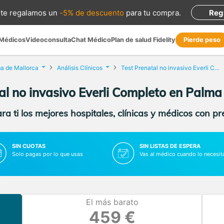
te regalamos
un
-5% de descuento
para tu compra
.
Reg
 Médicos
Videoconsulta
Chat Médico
Plan de salud Fidelity
Pierde peso
a de Mallorca
Análisis Clínicos
Test Prenatal no invasivo Everli Completo
al no invasivo Everli Completo en Palma
a ti los mejores hospitales, clínicas y médicos con p
SIN CUOTAS
SIN LISTAS DE ESPERA
Solo pagas por lo que usas
Vas al médico cuando lo necesit
El más barato
459 €