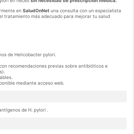
ylori en heces
sin necesidad de prescripción médica.
ormente en
SaludOnNet
una consulta con un especialista
r el tratamiento más adecuado para mejorar tu salud
nos de Helicobacter pylori.
(con recomendaciones previas sobre antibióticos e
s).
rables.
sponible mediante acceso web.
ntígenos de H. pylori .