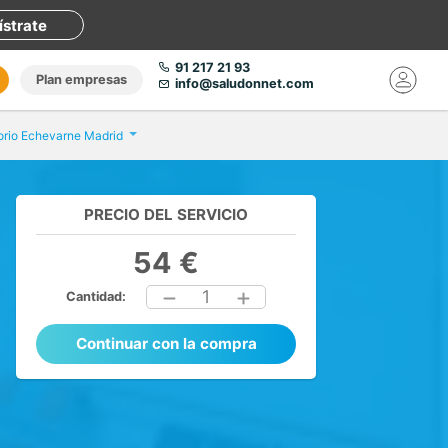
ístrate
91 217 21 93
Plan empresas
info@saludonnet.com
orio Echevarne Madrid
PRECIO DEL SERVICIO
54 €
1
Cantidad:
Continuar con la compra