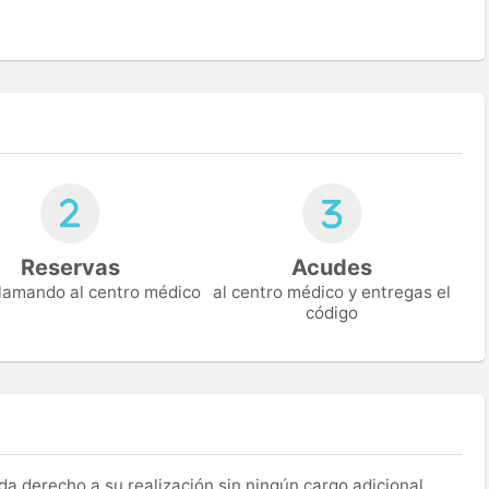
Reservas
Acudes
 llamando al centro médico
al centro médico y entregas el
código
a derecho a su realización sin ningún cargo adicional,