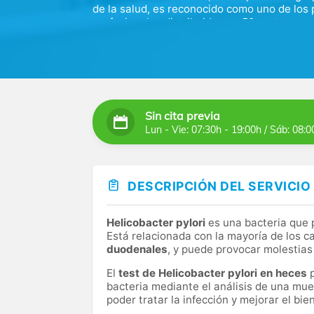
de la salud, es reconocido como uno de los
profesionales distribuidos en 50 centros p
análisis clínicos, estudios clínicos, anatomí
Este centro ubicado en el centro del barri
Echevarne. Nuestro objetivo se centra en la
resultados precisos y de la máxima calidad
automatización para satisfacer las necesid
Sin cita previa
Buscamos ampliar nuestra oferta de prueba
Lun - Vie: 07:30h - 19:00h / Sáb: 08:0
apoyo al profesional médico en el diagnóst
DESCRIPCIÓN DEL SERVICIO
Helicobacter pylori
es una bacteria que p
Está relacionada con la mayoría de los 
duodenales
, y puede provocar molestias
El
test de Helicobacter pylori en heces
p
bacteria mediante el análisis de una mue
poder tratar la infección y mejorar el bie