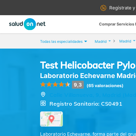
Regístrate y
Comprar Servicios
Madrid
Todas las especialidades
Madrid
Test Helicobacter Pylo
Laboratorio Echevarne Madr
9,3
(65 valoraciones)
Calle Villanueva, 9, Madrid (Mad
Registro Sanitario: CS0491
Laboratorio Echevarne, forma parte del gru