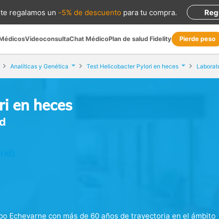
te regalamos
un
-5% de descuento
para tu compra
.
Reg
 Médicos
Videoconsulta
Chat Médico
Plan de salud Fidelity
Pierde peso
Analíticas y Genética
Test Helicobacter Pylori en heces
Laborat
ri en heces
id
rid)
po Echevarne con más de 60 años de trayectoria en el ámbito