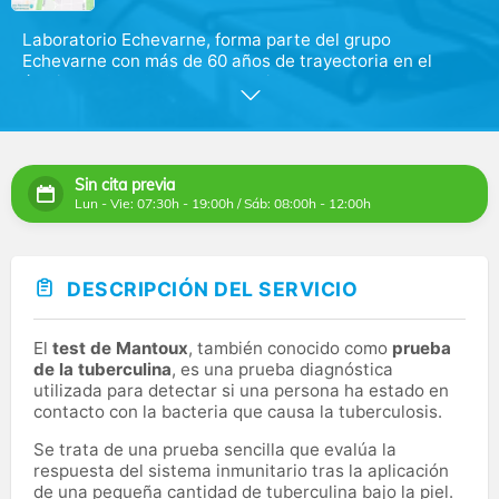
Laboratorio Echevarne, forma parte del grupo
Echevarne con más de 60 años de trayectoria en el
ámbito de la salud, es reconocido como uno de los
principales laboratorios de Europa. Con más de 800
profesionales distribuidos en 50 centros propios,
ofrecemos una amplia gama de servicios en áreas como
análisis clínicos, estudios clínicos, anatomía patológica.
Sin cita previa
Lun - Vie: 07:30h - 19:00h / Sáb: 08:00h - 12:00h
Este centro ubicado en el centro del barrio Salamanca
en Madrid es uno de los mejores del grupo Echevarne.
Nuestro objetivo se centra en la innovación y la
tecnología avanzada para garantizar resultados
DESCRIPCIÓN DEL SERVICIO
precisos y de la máxima calidad. Invertimos
constantemente en tecnología de vanguardia y
automatización para satisfacer las necesidades de
El
test de Mantoux
, también conocido como
prueba
nuestros pacientes.
de la tuberculina
, es una prueba diagnóstica
utilizada para detectar si una persona ha estado en
Buscamos ampliar nuestra oferta de pruebas
contacto con la bacteria que causa la tuberculosis.
diagnósticas para proporcionar información relevante y
apoyo al profesional médico en el diagnóstico,
Se trata de una prueba sencilla que evalúa la
pronóstico y tratamiento de enfermedades.
respuesta del sistema inmunitario tras la aplicación
de una pequeña cantidad de tuberculina bajo la piel.