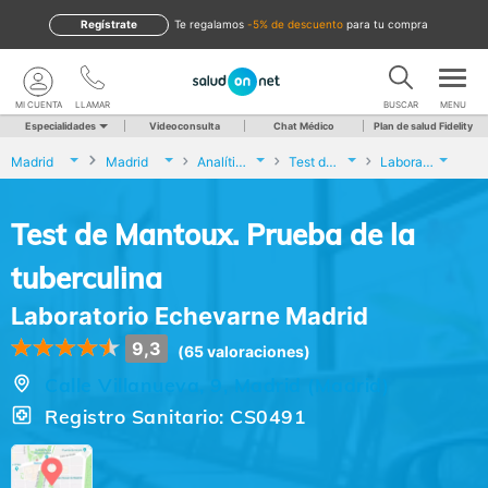
Regístrate
te regalamos
-5% de descuento
para tu compra
MI CUENTA
LLAMAR
BUSCAR
MENU
Especialidades
Videoconsulta
Chat Médico
Plan de salud Fidelity
Madrid
Madrid
Analíticas y Genética
Test de Mantoux. Prueba de la tuberculina
Laboratorio Echevarne Madrid
Test de Mantoux. Prueba de la
tuberculina
Laboratorio Echevarne Madrid
9,3
(65 valoraciones)
Calle Villanueva, 9, Madrid (Madrid)
Registro Sanitario: CS0491