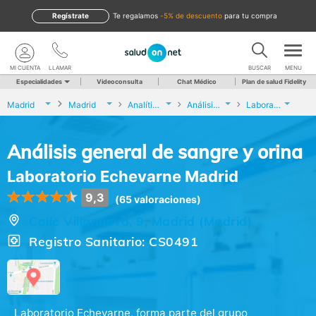
Regístrate
te regalamos
-5% de descuento
para tu compra
MI CUENTA
LLAMAR
BUSCAR
MENU
Especialidades
Videoconsulta
Chat Médico
Plan de salud Fidelity
Madrid
Madrid
Analíticas y Genética
Análisis general de sangre y orina
Laboratorio Echevarne Madrid
Análisis general de sangre y orina
Laboratorio Echevarne Madrid
9,3
(65 valoraciones)
Calle Villanueva, 9, Madrid (Madrid)
Registro Sanitario: CS0491
Laboratorio Echevarne, forma parte del grupo