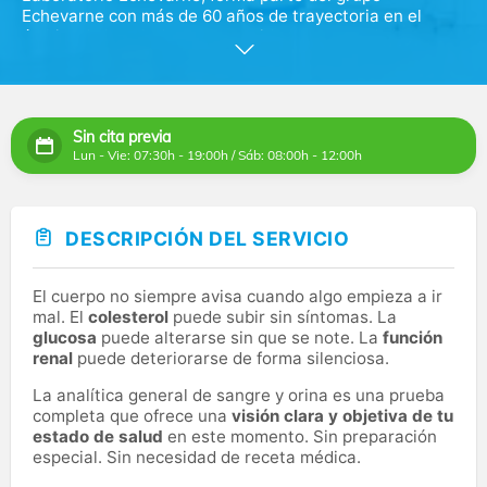
Echevarne con más de 60 años de trayectoria en el
ámbito de la salud, es reconocido como uno de los
principales laboratorios de Europa. Con más de 800
profesionales distribuidos en 50 centros propios,
ofrecemos una amplia gama de servicios en áreas como
análisis clínicos, estudios clínicos, anatomía patológica.
Sin cita previa
Lun - Vie: 07:30h - 19:00h / Sáb: 08:00h - 12:00h
Este centro ubicado en el centro del barrio Salamanca
en Madrid es uno de los mejores del grupo Echevarne.
Nuestro objetivo se centra en la innovación y la
tecnología avanzada para garantizar resultados
DESCRIPCIÓN DEL SERVICIO
precisos y de la máxima calidad. Invertimos
constantemente en tecnología de vanguardia y
automatización para satisfacer las necesidades de
El cuerpo no siempre avisa cuando algo empieza a ir
nuestros pacientes.
mal. El
colesterol
puede subir sin síntomas. La
glucosa
puede alterarse sin que se note. La
función
Buscamos ampliar nuestra oferta de pruebas
renal
puede deteriorarse de forma silenciosa.
diagnósticas para proporcionar información relevante y
apoyo al profesional médico en el diagnóstico,
La analítica general de sangre y orina es una prueba
pronóstico y tratamiento de enfermedades.
completa que ofrece una
visión clara y objetiva de tu
estado de salud
en este momento. Sin preparación
especial. Sin necesidad de receta médica.