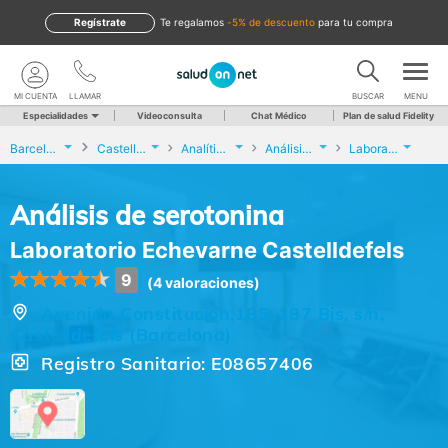
Regístrate
te regalamos
-5% de descuento
para tu compra
MI CUENTA
LLAMAR
BUSCAR
MENU
Especialidades
Videoconsulta
Chat Médico
Plan de salud Fidelity
Barcelona
Castelldefels
Analíticas y Genética
Análisis de serotonina
Laboratorio Echevarne Castelldefels
Análisis de serotonina
Laboratorio Echevarne Castelldefels
9
(4 valoraciones)
Avenida Constitución,185-187 Bjs, s/n,
Castelldefels (Barcelona)
Registro Sanitario: E08657406