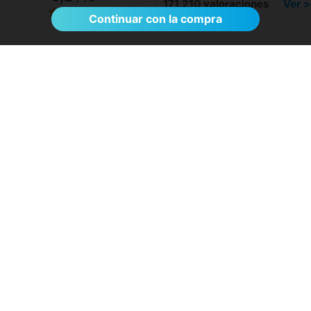
171.210 valoraciones
Ver >
Continuar con la compra
El proceso de reserva fue sumamente
sencillo. La videollamada con la médica resultó
de gran ayuda: me explicó detalladamente las
posibles causas de mi dolencia, me recomendó
medidas para aliviar los síntomas de inmediato y
me indicó los siguientes pasos a seguir según
los resultados de la resonancia.
- Anónimo
04/08/2026
Servicios destacados