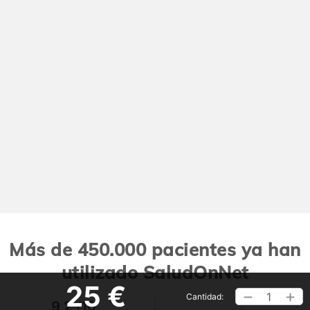
Más de 450.000 pacientes ya han
utilizado SaludOnNet
25 €
1
Cantidad:
9,2
/10