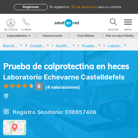
Regístrate
te regalamos
-5% de descuento
para tu compra
MI CUENTA
LLAMAR
BUSCAR
MENU
Especialidades
Videoconsulta
Chat Médico
Plan de salud Fidelity
Barcelona
Castelldefels
Analíticas y Genética
Prueba de calprotectina en heces
Laboratorio Echevarne Castelldefels
Prueba de calprotectina en heces
Laboratorio Echevarne Castelldefels
9
(4 valoraciones)
Avenida Constitución,185-187 Bjs, s/n,
Castelldefels (Barcelona)
Registro Sanitario: E08657406