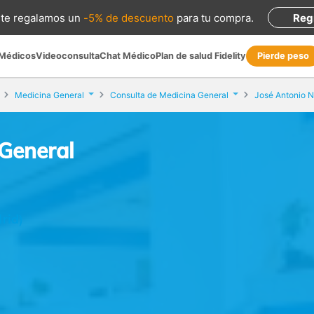
te regalamos
un
-5% de descuento
para tu compra
.
Reg
 Médicos
Videoconsulta
Chat Médico
Plan de salud Fidelity
Pierde peso
Medicina General
Consulta de Medicina General
José Antonio N
 General
rid)