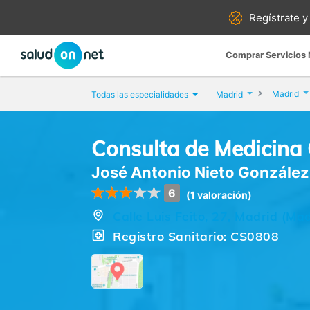
Regístrate y
Comprar Servicios
Madrid
Todas las especialidades
Madrid
Consulta de Medicina
José Antonio Nieto González
6
(1 valoración)
Calle Luis Feito, 27, Madrid (Mad
Registro Sanitario: CS0808