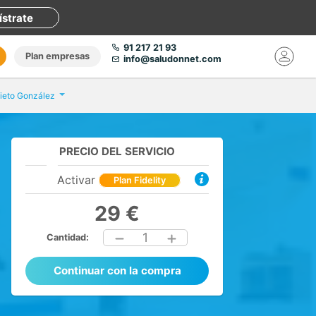
ístrate
91 217 21 93
Plan empresas
info@saludonnet.com
ieto González
PRECIO DEL SERVICIO
Activar
Plan Fidelity
29 €
1
Cantidad:
Continuar con la compra