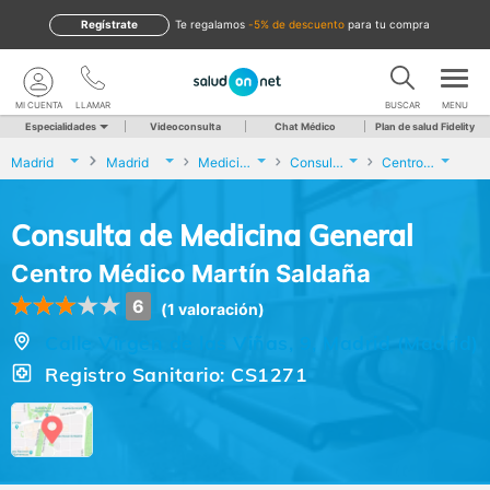
Regístrate
te regalamos
-5% de descuento
para tu compra
MI CUENTA
LLAMAR
BUSCAR
MENU
Especialidades
Videoconsulta
Chat Médico
Plan de salud Fidelity
Madrid
Madrid
Medicina General
Consulta de Medicina General
Centro Médico Martín Saldaña
Consulta de Medicina General
Centro Médico Martín Saldaña
6
(1 valoración)
Calle Virgen de las Viñas, 9, Madrid (Madrid)
Registro Sanitario: CS1271