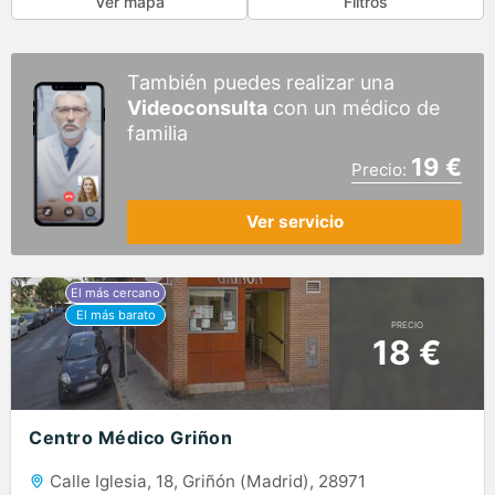
Ver mapa
Filtros
También puedes realizar una
Videoconsulta
con un médico de
familia
19 €
Precio:
Ver servicio
PRECIO
18 €
Centro Médico Griñon
Calle Iglesia, 18, Griñón (Madrid), 28971