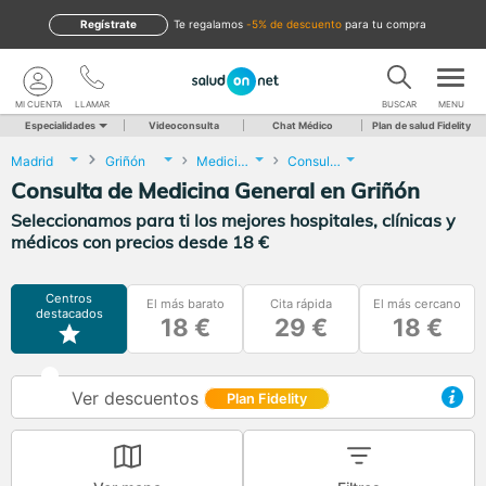
Regístrate
te regalamos
-5% de descuento
para tu compra
MI CUENTA
LLAMAR
BUSCAR
MENU
Especialidades
Videoconsulta
Chat Médico
Plan de salud Fidelity
Madrid
Griñón
Medicina General
Consulta de Medicina General
Consulta de Medicina General en Griñón
Seleccionamos para ti los mejores hospitales, clínicas y
médicos con precios desde 18 €
Centros
El más barato
Cita rápida
El más cercano
destacados
18 €
29 €
18 €
Ver descuentos
Plan Fidelity