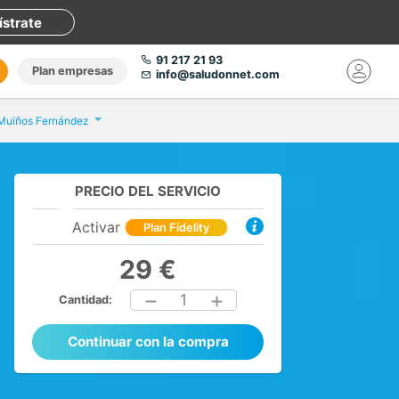
ístrate
91 217 21 93
Plan empresas
info@saludonnet.com
 Muiños Fernández
PRECIO DEL SERVICIO
Activar
Plan Fidelity
29 €
1
Cantidad:
Continuar con la compra