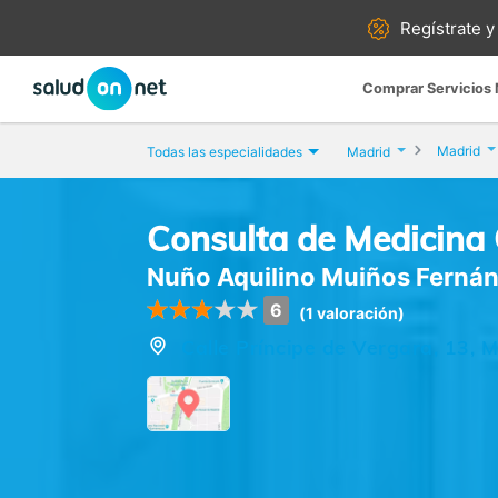
Regístrate y
Comprar Servicios
Madrid
Todas las especialidades
Madrid
Consulta de Medicina
Nuño Aquilino Muiños Ferná
6
(1 valoración)
Calle Príncipe de Vergara, 13, 