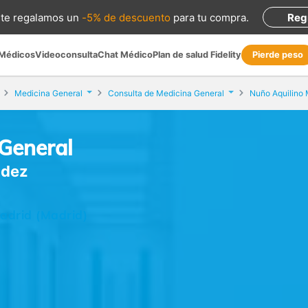
te regalamos
un
-5% de descuento
para tu compra
.
Reg
 Médicos
Videoconsulta
Chat Médico
Plan de salud Fidelity
Pierde peso
Medicina General
Consulta de Medicina General
Nuño Aquilino
 General
ndez
Madrid (Madrid)