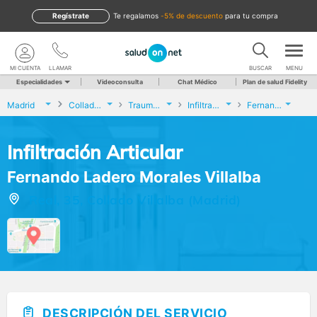
Regístrate
te regalamos
-5% de descuento
para tu compra
MI CUENTA
LLAMAR
BUSCAR
MENU
Especialidades
Videoconsulta
Chat Médico
Plan de salud Fidelity
Madrid
Collado Villalba
Traumatología y Cirugía Ortopédica
Infiltración Articular
Fernando Ladero Morales Villalba
Infiltración Articular
Fernando Ladero Morales Villalba
Real, 35, Collado Villalba (Madrid)
DESCRIPCIÓN DEL SERVICIO