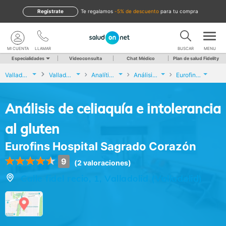
Regístrate
te regalamos
-5% de descuento
para tu compra
MI CUENTA
LLAMAR
BUSCAR
MENU
Especialidades
Videoconsulta
Chat Médico
Plan de salud Fidelity
Valladolid
Valladolid
Analíticas y Genética
Análisis de celiaquía e intolerancia al gluten
Eurofins Hospital Sagrado Corazón
Análisis de celiaquía e intolerancia
al gluten
Eurofins Hospital Sagrado Corazón
9
(2 valoraciones)
Calle fidel recio, 1, Valladolid (Valladolid)