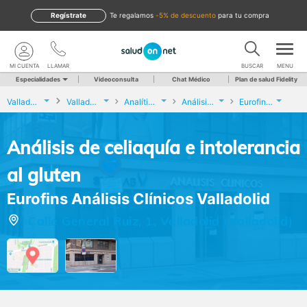
Regístrate
te regalamos
-5% de descuento
para tu compra
MI CUENTA
LLAMAR
BUSCAR
MENU
Especialidades
Videoconsulta
Chat Médico
Plan de salud Fidelity
Valladolid
Valladolid
Analíticas y Genética
Análisis de celiaquía e intolerancia al gluten
Eurofins Análisis Clínicos Valladolid
Análisis de celiaquía e intolerancia
al gluten
Eurofins Análisis Clínicos Valladolid
Calle General Ruiz, 1, Valladolid (Valladolid)