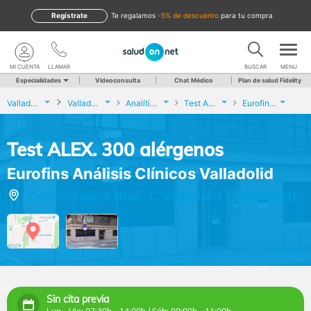
Regístrate
te regalamos
-5% de descuento
para tu compra
MI CUENTA
LLAMAR
BUSCAR
MENU
Especialidades
Videoconsulta
Chat Médico
Plan de salud Fidelity
Valladolid
Valladolid
Analíticas y Genética
Test ALEX. 300 alérgenos
Eurofins Análisis Clínicos Valladolid
Test ALEX. 300 alérgenos
Eurofins Análisis Clínicos Valladolid
Calle General Ruiz, 1, Valladolid (Valladolid)
Sin cita previa
Lun - Vie: 07:30h - 14:00h / Sáb: 08:00h - 11:00h