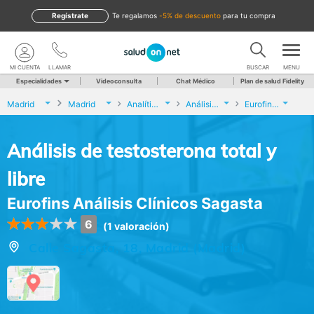
Regístrate
te regalamos
-5% de descuento
para tu compra
MI CUENTA
LLAMAR
BUSCAR
MENU
Especialidades
Videoconsulta
Chat Médico
Plan de salud Fidelity
Madrid
Madrid
Analíticas y Genética
Análisis de testosterona total y libre
Eurofins Análisis Clínicos Sagasta
Análisis de testosterona total y
libre
Eurofins Análisis Clínicos Sagasta
6
(1 valoración)
Calle Sagasta, 18, Madrid (Madrid)