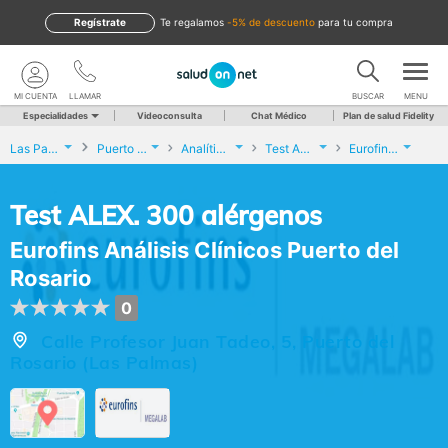
Regístrate
te regalamos
-5% de descuento
para tu compra
MI CUENTA
LLAMAR
BUSCAR
MENU
Especialidades
Videoconsulta
Chat Médico
Plan de salud Fidelity
Las Palmas
Puerto del Rosario
Analíticas y Genética
Test ALEX. 300 alérgenos
Eurofins Análisis Clínicos Puerto del Rosario
Test ALEX. 300 alérgenos
Eurofins Análisis Clínicos Puerto del
Rosario
0
Calle Profesor Juan Tadeo, 5, Puerto del
Rosario (Las Palmas)