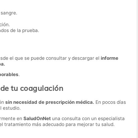
 sangre.
ción.
ados de la prueba.
desde el que se puede consultar y descargar el
informe
ba.
borables
.
 de tu coagulación
ión
sin necesidad de prescripción médica.
En pocos días
l estudio.
ormente en
SaludOnNet
una consulta con un especialista
r el tratamiento más adecuado para mejorar tu salud.