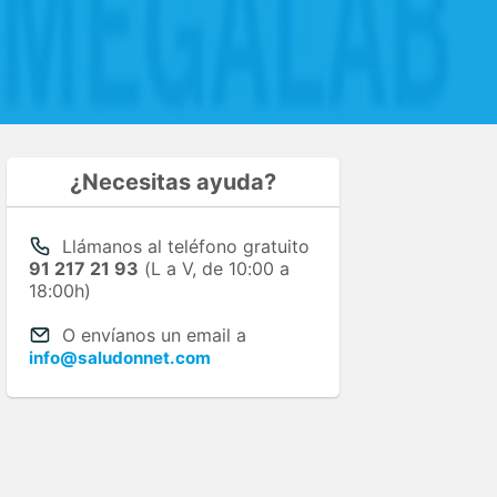
¿Necesitas ayuda?
Llámanos al teléfono gratuito
91 217 21 93
(L a V, de 10:00 a
18:00h)
O envíanos un email a
info@saludonnet.com