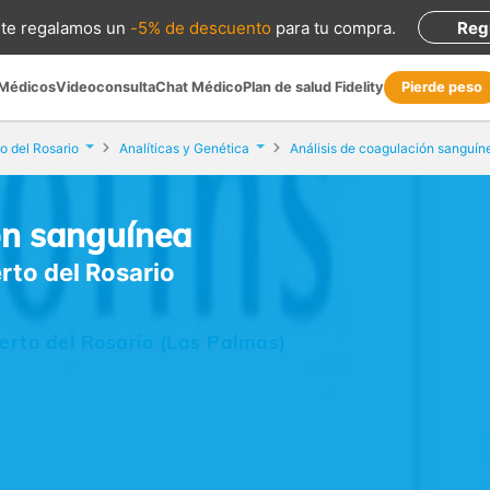
te regalamos
un
-5% de descuento
para tu compra
.
Reg
 Médicos
Videoconsulta
Chat Médico
Plan de salud Fidelity
Pierde peso
o del Rosario
Analíticas y Genética
Análisis de coagulación sanguín
ón sanguínea
erto del Rosario
uerto del Rosario (Las Palmas)