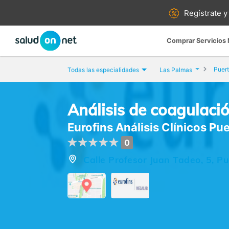
Regístrate y
Comprar Servicios
Puert
Todas las especialidades
Las Palmas
Análisis de coagulaci
Eurofins Análisis Clínicos Pu
0
Calle Profesor Juan Tadeo, 5, P