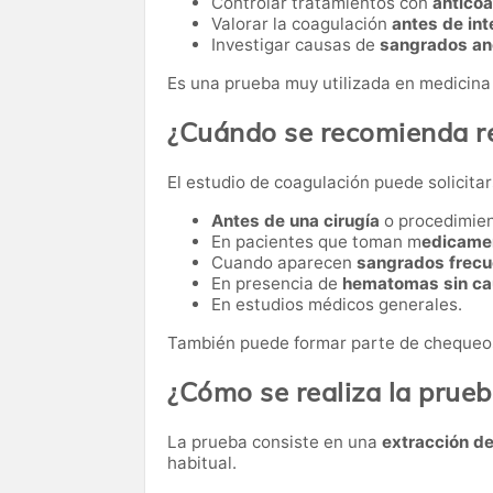
Controlar tratamientos con
antico
Valorar la coagulación
antes de int
Investigar causas de
sangrados an
Es una prueba muy utilizada en medicina
¿Cuándo se recomienda re
El estudio de coagulación puede solicitar
Antes de una cirugía
o procedimie
En pacientes que toman m
edicamen
Cuando aparecen
sangrados frecu
En presencia de
hematomas sin ca
En estudios médicos generales.
También puede formar parte de chequeos
¿Cómo se realiza la prue
La prueba consiste en una
extracción d
habitual.