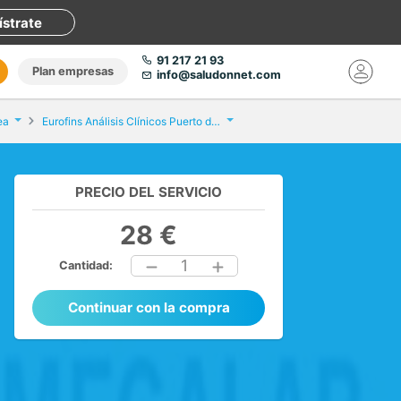
ístrate
91 217 21 93
Plan empresas
info@saludonnet.com
ea
Eurofins Análisis Clínicos Puerto del Rosario
PRECIO DEL SERVICIO
28 €
1
Cantidad:
Continuar con la compra