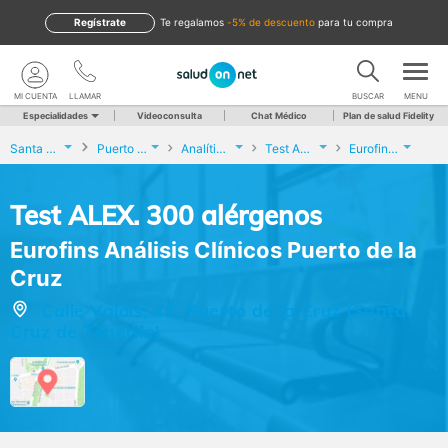
Regístrate
te regalamos
-5% de descuento
para tu compra
MI CUENTA
LLAMAR
BUSCAR
MENU
Especialidades
Videoconsulta
Chat Médico
Plan de salud Fidelity
Santa Cruz de Tenerife
Puerto de la Cruz
Analíticas y Genética
Test ALEX. 300 alérgenos
Eurofins Análisis Clínicos Puerto de la Cruz
Test ALEX. 300 alérgenos
Eurofins Análisis Clínicos Puerto de la
Cruz
Calle Valois, 47, Puerto de la Cruz (Santa
Cruz de Tenerife)