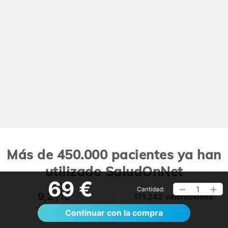
Más de 450.000 pacientes ya han
utilizado SaludOnNet
69 €
1
Cantidad:
9,2
/10
171.242 valoraciones
Ver >
Continuar con la compra