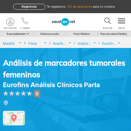
Regístrate
te regalamos
-5% de descuento
para tu compra
MI CUENTA
LLAMAR
BUSCAR
MENU
Especialidades
Videoconsulta
Chat Médico
Plan de salud Fidelity
Madrid
Parla
Analíticas y Genética
Análisis de marcadores tumorales femeninos
Eurofins Análisis Clínicos Parla
Análisis de marcadores tumorales
femeninos
Eurofins Análisis Clínicos Parla
0
Calle Río Guadiana, 1, Parla (Madrid)