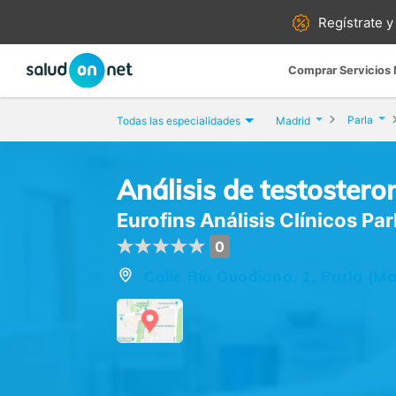
Regístrate y
Comprar Servicios
Parla
Todas las especialidades
Madrid
Análisis de testosteron
Eurofins Análisis Clínicos Par
0
Calle Río Guadiana, 1, Parla (Ma