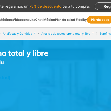
te regalamos
un
-5% de descuento
para tu compra
.
Reg
 Médicos
Videoconsulta
Chat Médico
Plan de salud Fidelity
Pierde peso
Analíticas y Genética
Análisis de testosterona total y libre
Eurofins
a total y libre
la
drid)