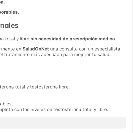
ba.
borables
.
nales
a total y libre
sin necesidad de prescripción médica
. .
ormente en
SaludOnNet
una consulta con un especialista
r el tratamiento más adecuado para mejorar tu salud.
erona total y testosterona libre.
rables.
pleto con los niveles de testosterona total y libre.