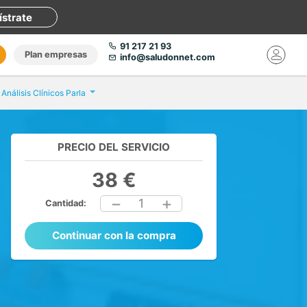
ístrate
91 217 21 93
Plan empresas
info@saludonnet.com
 Análisis Clínicos Parla
PRECIO DEL SERVICIO
38 €
1
Cantidad:
Continuar con la compra