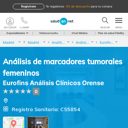
Regístrate
te regalamos
-5% de descuento
para tu compra
MI CUENTA
LLAMAR
BUSCAR
MENU
Especialidades
Videoconsulta
Chat Médico
Plan de salud Fidelity
Madrid
Madrid
Analíticas y Genética
Análisis de marcadores tumorales femeninos
Eurofins Análisis Clínicos Orense
Análisis de marcadores tumorales
femeninos
Eurofins Análisis Clínicos Orense
0
Calle Orense, 29, Madrid (Madrid)
Registro Sanitario: CS5854