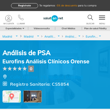
Regístrate
te regalamos
-5% de descuento
para tu compra
MI CUENTA
LLAMAR
BUSCAR
MENU
Especialidades
Videoconsulta
Chat Médico
Plan de salud Fidelity
Madrid
Madrid
Analíticas y Genética
Análisis de PSA
Eurofins Análisis Clínicos Orense
Análisis de PSA
Eurofins Análisis Clínicos Orense
0
Calle Orense, 29, Madrid (Madrid)
Registro Sanitario: CS5854