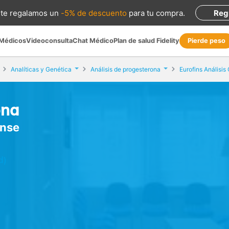
te regalamos
un
-5% de descuento
para tu compra
.
Reg
 Médicos
Videoconsulta
Chat Médico
Plan de salud Fidelity
Pierde peso
Analíticas y Genética
Análisis de progesterona
Eurofins Análisis
ona
ense
d)