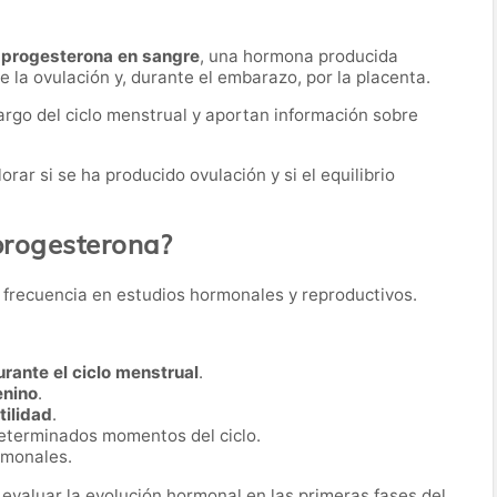
 progesterona en sangre
, una hormona producida
 la ovulación y, durante el embarazo, por la placenta.
largo del ciclo menstrual y aportan información sobre
ar si se ha producido ovulación y si el equilibrio
 progesterona?
on frecuencia en estudios hormonales y reproductivos.
urante el ciclo menstrual
.
enino
.
tilidad
.
determinados momentos del ciclo.
rmonales.
 evaluar la evolución hormonal en las primeras fases del