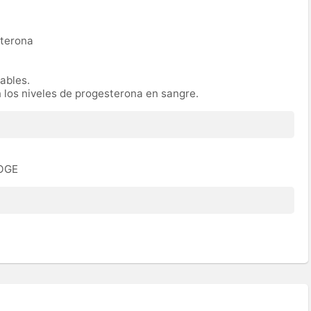
sterona
rables.
n los niveles de progesterona en sangre.
ROGE