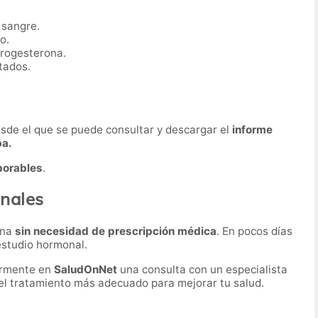
 sangre.
o.
progesterona.
tados.
desde el que se puede consultar y descargar el
informe
ba.
borables
.
nales
ona
sin necesidad de prescripción médica
. En pocos días
 estudio hormonal.
ormente en
SaludOnNet
una consulta con un especialista
r el tratamiento más adecuado para mejorar tu salud.