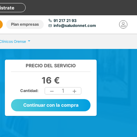
ístrate
91 217 21 93
Plan empresas
info@saludonnet.com
 Clínicos Orense
PRECIO DEL SERVICIO
16 €
1
Cantidad:
Continuar con la compra