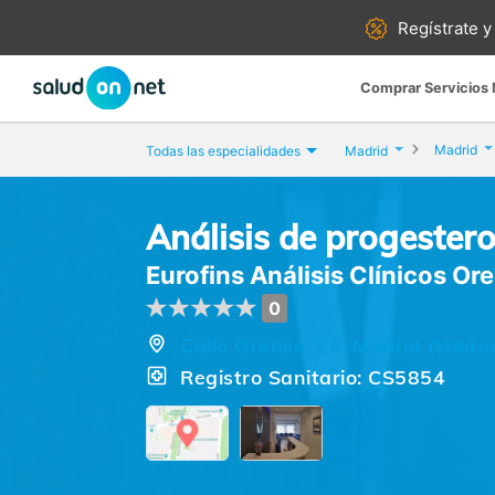
Regístrate y
Comprar Servicios
Madrid
Todas las especialidades
Madrid
Análisis de progester
Eurofins Análisis Clínicos Or
0
Calle Orense, 29, Madrid (Madri
Registro Sanitario: CS5854