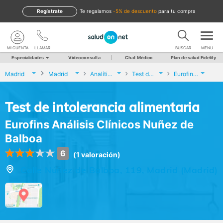
Regístrate
te regalamos
-5% de descuento
para tu compra
MI CUENTA
LLAMAR
BUSCAR
MENU
Especialidades
Videoconsulta
Chat Médico
Plan de salud Fidelity
Madrid
Madrid
Analíticas y Genética
Test de intolerancia alimentaria
Eurofins Análisis Clínicos Nuñez de Balboa
Test de intolerancia alimentaria
Eurofins Análisis Clínicos Nuñez de
Balboa
6
(1 valoración)
Calle Núñez de Balboa, 119, Madrid (Madrid)